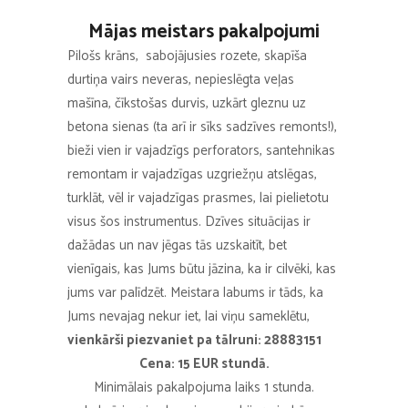
Mājas meistars pakalpojumi
Pilošs krāns, sabojājusies rozete, skapīša
durtiņa vairs neveras, nepieslēgta veļas
mašīna, čīkstošas durvis, uzkārt gleznu uz
betona sienas (ta arī ir sīks sadzīves remonts!),
bieži vien ir vajadzīgs perforators, santehnikas
remontam ir vajadzīgas uzgriežņu atslēgas,
turklāt, vēl ir vajadzīgas prasmes, lai pielietotu
visus šos instrumentus. Dzīves situācijas ir
dažādas un nav jēgas tās uzskaitīt, bet
vienīgais, kas Jums būtu jāzina, ka ir cilvēki, kas
jums var palīdzēt. Meistara labums ir tāds, ka
Jums nevajag nekur iet, lai viņu sameklētu,
vienkārši piezvaniet pa tālruni: 28883151
Cena: 15 EUR stundā.
Minimālais pakalpojuma laiks 1 stunda.