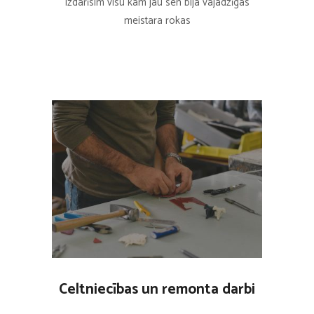
Izdarīsim visu kam jau sen bija vajadzīgas
meistara rokas
Celtniecības un remonta darbi